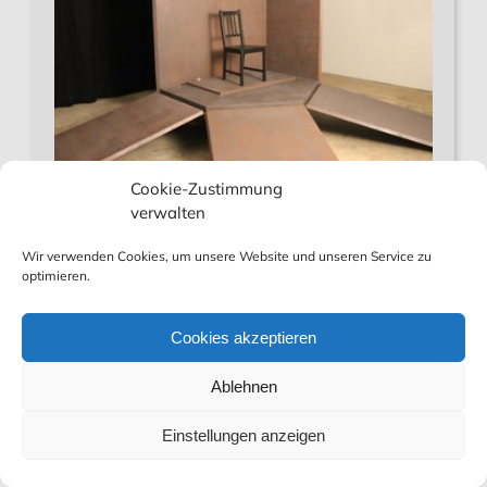
Cookie-Zustimmung
Trickerfinder & Bau von Requisiten
verwalten
MAGIC CONCEPTS entwickelt ausgefallene
Wir verwenden Cookies, um unsere Website und unseren Service zu
Zaubertricks und Illusionen für Profi-Magier.
optimieren.
Cookies akzeptieren
Ablehnen
Einstellungen anzeigen