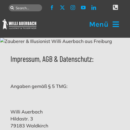
Zum
Suche
Inhalt
nach:
springen
Menü
Startseite
Impressum, AGB & Datenschutz:
ZAUBERKUNST
KÜNSTLERAGENTUR
Angaben gemäß § 5 TMG:
TRICKERFINDER
Kontakt
Willi Auerbach
Hildastr. 3
79183 Waldkirch